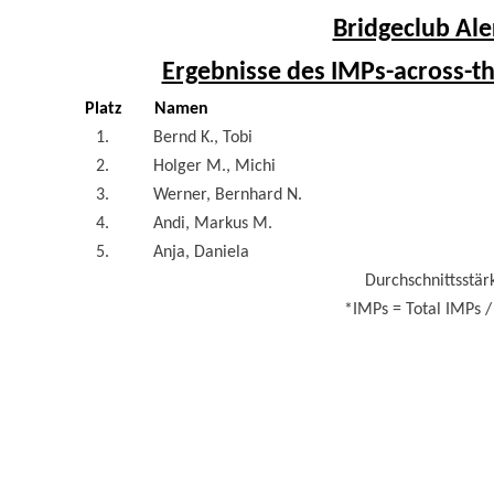
Bridgeclub Ale
Ergebnisse des IMPs-across-th
Platz
Namen
1.
Bernd K., Tobi
2.
Holger M., Michi
3.
Werner, Bernhard N.
4.
Andi, Markus M.
5.
Anja, Daniela
Durchschnittsstärk
*IMPs = Total IMPs / 