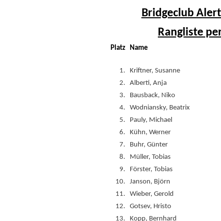
Bridgeclub Alert
Rangliste pe
Platz
Name
1.
Kriftner, Susanne
2.
Alberti, Anja
3.
Bausback, Niko
4.
Wodniansky, Beatrix
5.
Pauly, Michael
6.
Kühn, Werner
7.
Buhr, Günter
8.
Müller, Tobias
9.
Förster, Tobias
10.
Janson, Björn
11.
Wieber, Gerold
12.
Gotsev, Hristo
13.
Kopp, Bernhard