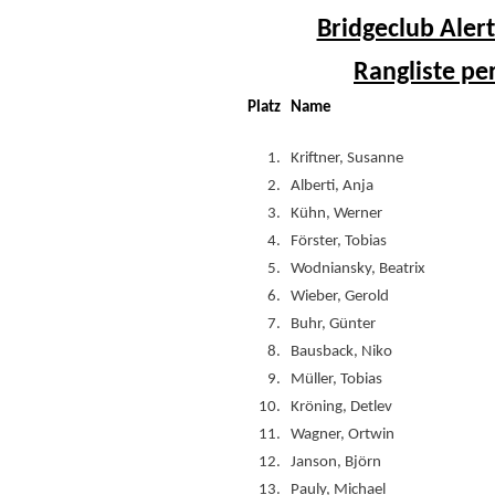
Bridgeclub Alert
Rangliste pe
Platz
Name
1.
Kriftner, Susanne
2.
Alberti, Anja
3.
Kühn, Werner
4.
Förster, Tobias
5.
Wodniansky, Beatrix
6.
Wieber, Gerold
7.
Buhr, Günter
8.
Bausback, Niko
9.
Müller, Tobias
10.
Kröning, Detlev
11.
Wagner, Ortwin
12.
Janson, Björn
13.
Pauly, Michael