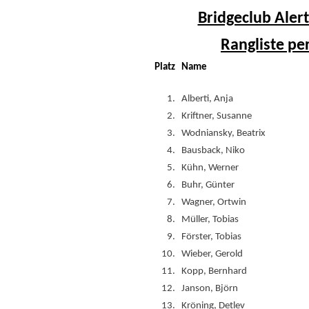
Bridgeclub Alert
Rangliste pe
Platz
Name
1.
Alberti, Anja
2.
Kriftner, Susanne
3.
Wodniansky, Beatrix
4.
Bausback, Niko
5.
Kühn, Werner
6.
Buhr, Günter
7.
Wagner, Ortwin
8.
Müller, Tobias
9.
Förster, Tobias
10.
Wieber, Gerold
11.
Kopp, Bernhard
12.
Janson, Björn
13.
Kröning, Detlev