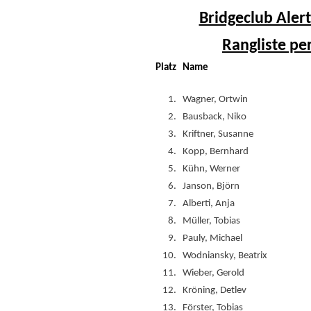
Bridgeclub Alert
Rangliste pe
Platz
Name
1.
Wagner, Ortwin
2.
Bausback, Niko
3.
Kriftner, Susanne
4.
Kopp, Bernhard
5.
Kühn, Werner
6.
Janson, Björn
7.
Alberti, Anja
8.
Müller, Tobias
9.
Pauly, Michael
10.
Wodniansky, Beatrix
11.
Wieber, Gerold
12.
Kröning, Detlev
13.
Förster, Tobias