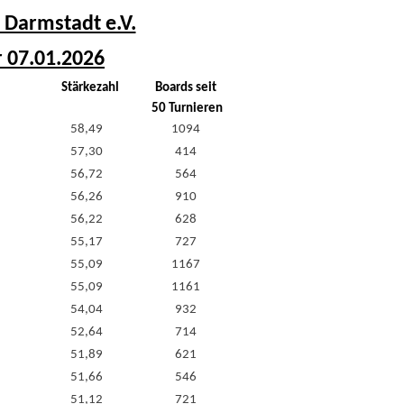
 Darmstadt e.V.
r 07.01.2026
Stärkezahl
Boards seit
50 Turnieren
58,49
1094
57,30
414
56,72
564
56,26
910
56,22
628
55,17
727
55,09
1167
55,09
1161
54,04
932
52,64
714
51,89
621
51,66
546
51,12
721