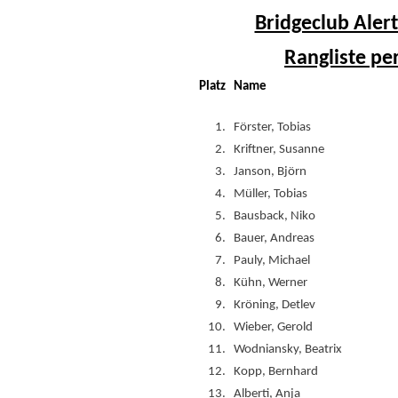
Bridgeclub Alert
Rangliste pe
Platz
Name
1.
Förster, Tobias
2.
Kriftner, Susanne
3.
Janson, Björn
4.
Müller, Tobias
5.
Bausback, Niko
6.
Bauer, Andreas
7.
Pauly, Michael
8.
Kühn, Werner
9.
Kröning, Detlev
10.
Wieber, Gerold
11.
Wodniansky, Beatrix
12.
Kopp, Bernhard
13.
Alberti, Anja