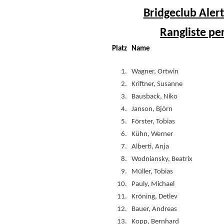
Bridgeclub Alert
Rangliste pe
Platz
Name
1.
Wagner, Ortwin
2.
Kriftner, Susanne
3.
Bausback, Niko
4.
Janson, Björn
5.
Förster, Tobias
6.
Kühn, Werner
7.
Alberti, Anja
8.
Wodniansky, Beatrix
9.
Müller, Tobias
10.
Pauly, Michael
11.
Kröning, Detlev
12.
Bauer, Andreas
13.
Kopp, Bernhard