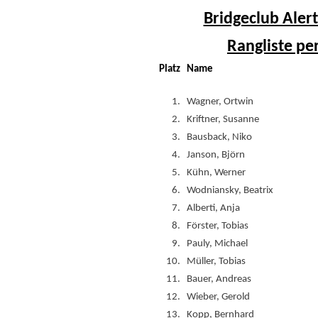
Bridgeclub Alert
Rangliste pe
Platz
Name
1.
Wagner, Ortwin
2.
Kriftner, Susanne
3.
Bausback, Niko
4.
Janson, Björn
5.
Kühn, Werner
6.
Wodniansky, Beatrix
7.
Alberti, Anja
8.
Förster, Tobias
9.
Pauly, Michael
10.
Müller, Tobias
11.
Bauer, Andreas
12.
Wieber, Gerold
13.
Kopp, Bernhard