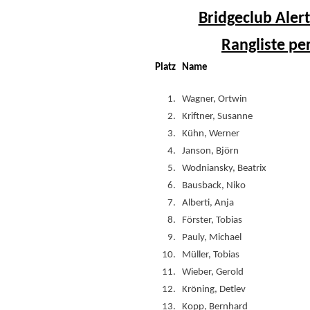
Bridgeclub Alert
Rangliste pe
Platz
Name
1.
Wagner, Ortwin
2.
Kriftner, Susanne
3.
Kühn, Werner
4.
Janson, Björn
5.
Wodniansky, Beatrix
6.
Bausback, Niko
7.
Alberti, Anja
8.
Förster, Tobias
9.
Pauly, Michael
10.
Müller, Tobias
11.
Wieber, Gerold
12.
Kröning, Detlev
13.
Kopp, Bernhard