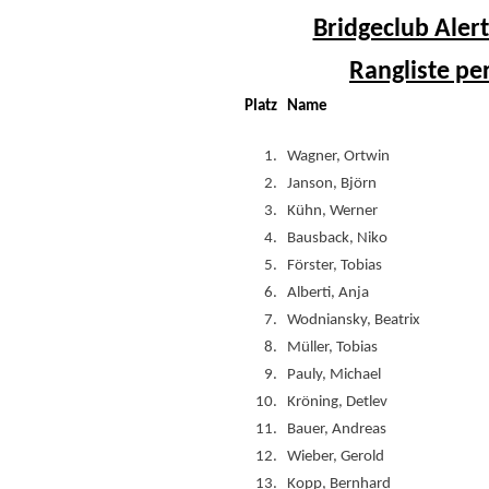
Bridgeclub Alert
Rangliste pe
Platz
Name
1.
Wagner, Ortwin
2.
Janson, Björn
3.
Kühn, Werner
4.
Bausback, Niko
5.
Förster, Tobias
6.
Alberti, Anja
7.
Wodniansky, Beatrix
8.
Müller, Tobias
9.
Pauly, Michael
10.
Kröning, Detlev
11.
Bauer, Andreas
12.
Wieber, Gerold
13.
Kopp, Bernhard