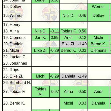
14. Johanna
Birger
0.38
15. Detlev
Werner
16. Werner
Nils D.
0.46
Detlev
17. Henry
18. Alina
Nils D.
-0.11
Tobias F.
0.50
19. Clemens
Jan K.
0.89
Andi
0.12
Michi
20. Daniela
Elke Zi.
-1.49
Bernd K.
21. Michi
Elke Zi.
-0.29
Bernd K.
0.03
Clemens
22. Lucian C.
23. Johannes
24. Rops
25. Elke Zi.
Michi
-0.29
Daniela
-1.49
26. Bernhard N.
Tobias
27. Tobias F.
-0.97
Alina
0.50
Andi
M.
28. Bernd K.
Michi
0.03
Daniela