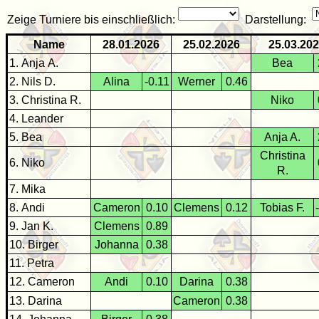
Zeige Turniere bis einschließlich:
Darstellung:
Name
28.01.2026
25.02.2026
25.03.20
1. Anja A.
Bea
2. Nils D.
Alina
-0.11
Werner
0.46
3. Christina R.
Niko
4. Leander
5. Bea
Anja A.
Christina
6. Niko
R.
7. Mika
8. Andi
Cameron
0.10
Clemens
0.12
Tobias F.
9. Jan K.
Clemens
0.89
10. Birger
Johanna
0.38
11. Petra
12. Cameron
Andi
0.10
Darina
0.38
13. Darina
Cameron
0.38