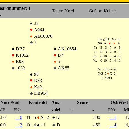
oardnummer: 1
Teiler: Nord
Gefahr: Keiner
►
♠
32
♥
A964
♦
AD10876
mögliche Stiche
♣
7
SA
♠
♥
♦
♣
N:
5
3
7
9
5
♠
DB7
♠
AK10654
S:
5
3
7
9
5
♥
K1052
♥
B7
O:
6
10
6
4
8
♦
B93
♦
5
W:
6
10
5
4
8
♣
1032
♣
AK85
Par - Kontrakt
♠
98
N/S: 5
♦
X -2
( -300 )
♥
D83
♦
K42
♣
DB964
Nord/Süd
Kontrakt
Aus-
Score
Ost/West
MP
PNr
spiel
+
-
PNr
M
3,0
6
N:
5
♦
X -2
♠
K
300
1
1
0,0
2
O:
4
♠
+1
♣
D
450
4
4