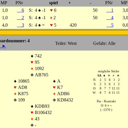
MP
PNr
spiel
+
-
PNr
MP
1,0
6
S:
4
♠
-1
♥
6
50
1
3,
1,0
2
S:
4
♠
-1
♦
2
50
4
3,
4,0
3
S:
4
♠
=
♥
5
420
5
0,
oardnummer: 4
Teiler: West
Gefahr: Alle
◄
►
♠
742
♥
95
♦
1092
mögliche Stiche
♣
AB765
SA
♠
♥
♦
♣
N:
2
5
6
1
2
♠
10865
♠
A
S:
2
5
6
1
2
♥
AD8
♥
K7
O:
8
7
7
12
11
♦
K875
♦
ADB6
W:
8
7
6
11
11
♣
109
♣
KD8432
Par - Kontrakt
♠
KDB93
O: 6
♦
=
( -1370 )
♥
B106432
♦
43
♣
-