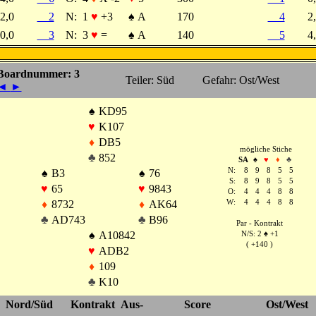
2,0
2
N:
1
♥
+3
♠
A
170
4
2
0,0
3
N:
3
♥
=
♠
A
140
5
4
Boardnummer: 3
Teiler: Süd
Gefahr: Ost/West
◄
►
♠
KD95
♥
K107
♦
DB5
mögliche Stiche
♣
852
SA
♠
♥
♦
♣
N:
8
9
8
5
5
♠
B3
♠
76
S:
8
9
8
5
5
♥
65
♥
9843
O:
4
4
4
8
8
♦
8732
♦
AK64
W:
4
4
4
8
8
♣
AD743
♣
B96
Par - Kontrakt
♠
A10842
N/S: 2
♠
+1
( +140 )
♥
ADB2
♦
109
♣
K10
Nord/Süd
Kontrakt
Aus-
Score
Ost/West