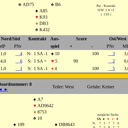
♣
AD75
♣
B6
Par - Kontrakt
♠
A85
O/W: 1
♥
+1
( -110 )
♥
K93
♦
DB3
♣
K432
Nord/Süd
Kontrakt
Aus-
Score
Ost/West
MP
PNr
spiel
+
-
PNr
M
1,0
4
N:
1 SA -1
♠
10
100
3
3
4,0
6
S:
1 SA =
♥
5
90
2
0
1,0
1
S:
1 SA -1
♦
4
100
5
3
Boardnummer: 8
Teiler: West
Gefahr: Keiner
◄
►
♠
A7
♥
AD9642
♦
8753
mögliche Stiche
♣
10
SA
♠
♥
♦
♣
N:
7
5
7
7
6
♠
109
♠
DB8643
S:
7
5
8
7
7