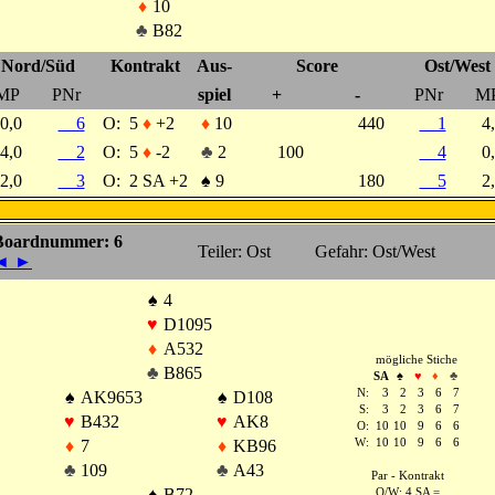
♦
10
♣
B82
Nord/Süd
Kontrakt
Aus-
Score
Ost/West
MP
PNr
spiel
+
-
PNr
M
0,0
6
O:
5
♦
+2
♦
10
440
1
4
4,0
2
O:
5
♦
-2
♣
2
100
4
0
2,0
3
O:
2 SA +2
♠
9
180
5
2
Boardnummer: 6
Teiler: Ost
Gefahr: Ost/West
◄
►
♠
4
♥
D1095
♦
A532
mögliche Stiche
♣
B865
SA
♠
♥
♦
♣
N:
3
2
3
6
7
♠
AK9653
♠
D108
S:
3
2
3
6
7
♥
B432
♥
AK8
O:
10
10
9
6
6
♦
7
♦
KB96
W:
10
10
9
6
6
♣
109
♣
A43
Par - Kontrakt
♠
B72
O/W: 4 SA =