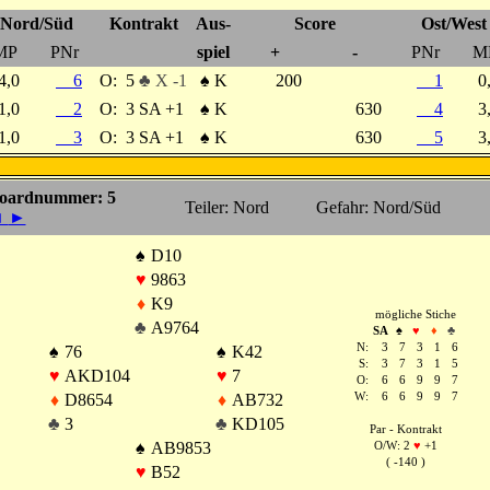
Nord/Süd
Kontrakt
Aus-
Score
Ost/West
MP
PNr
spiel
+
-
PNr
M
4,0
6
O:
5
♣ X -1
♠
K
200
1
0
1,0
2
O:
3 SA +1
♠
K
630
4
3
1,0
3
O:
3 SA +1
♠
K
630
5
3
oardnummer: 5
Teiler: Nord
Gefahr: Nord/Süd
◄
►
♠
D10
♥
9863
♦
K9
mögliche Stiche
♣
A9764
SA
♠
♥
♦
♣
N:
3
7
3
1
6
♠
76
♠
K42
S:
3
7
3
1
5
♥
AKD104
♥
7
O:
6
6
9
9
7
♦
D8654
♦
AB732
W:
6
6
9
9
7
♣
3
♣
KD105
Par - Kontrakt
♠
AB9853
O/W: 2
♥
+1
( -140 )
♥
B52