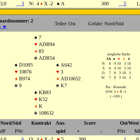
3,0
3
N:
4
♦
X -2
♠
A
300
5
1
oardnummer: 2
Teiler: Ost
Gefahr: Nord/Süd
◄
►
♠
7
♥
ADB94
♦
83
mögliche Stiche
♣
ADB54
SA
♠
♥
♦
♣
N:
6
4
10
3
10
♠
D1095
♠
A642
S:
6
4
10
3
10
♥
10876
♥
3
O:
7
8
3
10
3
♦
B974
♦
AD10652
W:
7
8
3
10
3
♣
9
♣
K7
Par - Kontrakt
♠
KB83
O/W: 5
♦
X -1
( +100 )
♥
K52
♦
K
♣
108632
Nord/Süd
Kontrakt
Aus-
Score
Ost/West
MP
PNr
spiel
+
-
PNr
M
4,0
6
O:
4
♦
X -2
♥
5
300
1
0