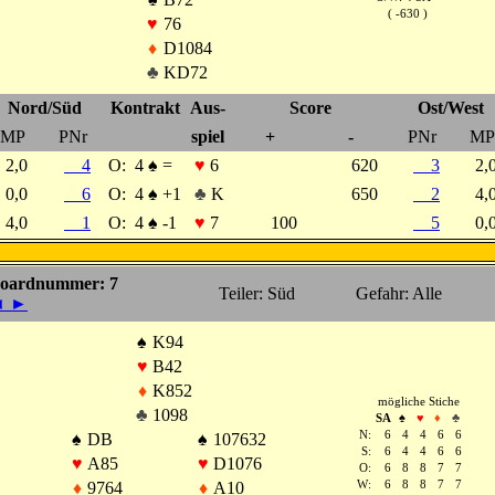
( -630 )
♥
76
♦
D1084
♣
KD72
Nord/Süd
Kontrakt
Aus-
Score
Ost/West
MP
PNr
spiel
+
-
PNr
MP
2,0
4
O:
4
♠
=
♥
6
620
3
2
0,0
6
O:
4
♠
+1
♣
K
650
2
4
4,0
1
O:
4
♠
-1
♥
7
100
5
0
oardnummer: 7
Teiler: Süd
Gefahr: Alle
◄
►
♠
K94
♥
B42
♦
K852
mögliche Stiche
♣
1098
SA
♠
♥
♦
♣
N:
6
4
4
6
6
♠
DB
♠
107632
S:
6
4
4
6
6
♥
A85
♥
D1076
O:
6
8
8
7
7
♦
9764
♦
A10
W:
6
8
8
7
7